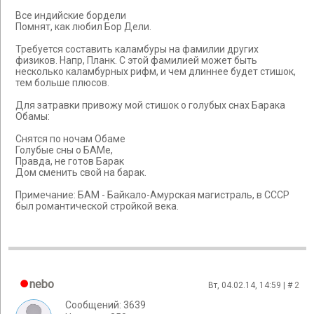
Все индийские бордели
Помнят, как любил Бор Дели.
Требуется составить каламбуры на фамилии других
физиков. Напр, Планк. С этой фамилией может быть
несколько каламбурных рифм, и чем длиннее будет стишок,
тем больше плюсов.
Для затравки привожу мой стишок о голубых снах Барака
Обамы:
Снятся по ночам Обаме
Голубые сны о БАМе,
Правда, не готов Барак
Дом сменить свой на барак.
Примечание: БАМ - Байкало-Амурская магистраль, в СССР
был романтической стройкой века.
nebo
Вт, 04.02.14, 14:59 | #
2
Сообщений: 3639