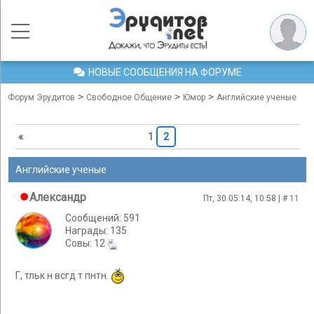
НОВЫЕ СООБЩЕНИЯ НА ФОРУМЕ
>
>
>
Форум Эрудитов
Свободное Общение
Юмор
Английские ученые
«
1
2
Английские ученые
Александр
Пт, 30.05.14, 10:58 | #
11
Сообщений: 591
Награды: 135
Cовы: 12
Г, тльк н всгд т пнтн.