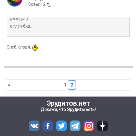
Cовы: 12
Цитата
egor
(
)
о глсн бкв.
Спсб, спрвл.
«
1
2
Эрудитов.нет
Докажи, что Эрудиты есть!