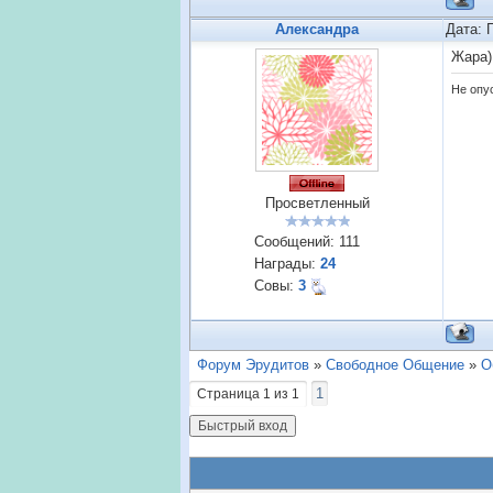
Александра
Дата: 
Жара)
Не опус
Просветленный
Сообщений:
111
Награды:
24
Совы:
3
Форум Эрудитов
»
Свободное Общение
»
О
1
Страница
1
из
1