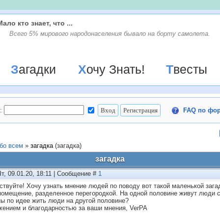
Мало кто знает, что ...
Всего 5% мирового народонаселения бывало на борту самолета.
Загадки
Хочу Знать!
Твесты
:
FAQ по фо
бо всем
»
загадка
(загадка)
загадка
Чт, 09.01.20, 18:11 | Сообщение #
1
ствуйте! Хочу узнать мнение людей по поводу вот такой маленькой зага
помещение, разделенное перегородкой. На одной половине живут люди 
ы по идее жить люди на другой половине?
жением и благодарностью за ваши мнения, VerPA