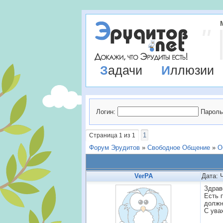
Задачи
Иллюзии
Логин:
Пароль
1
Страница
1
из
1
Форум Эрудитов
»
Свободное Общение
»
О
VerPA
Дата: 
Здрав
Есть 
должн
С ува