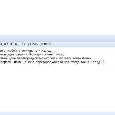
Чт, 09.01.20, 19:45 | Сообщение #
2
ее с любой, в том числе и Холод.
угой идее рядом с Холодом живёт Голод.
етьей идее перегородкой может быть зеркало, тогда Долох.
твертой - помещение с перегородкой это нос, тогда точно Холод :-)