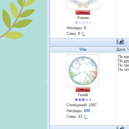
Ученик
Награды:
0
Совы:
0
Vita
Дата: 
По ид
По др
По тр
По че
Гений
Сообщений:
1587
Награды:
249
Совы:
13