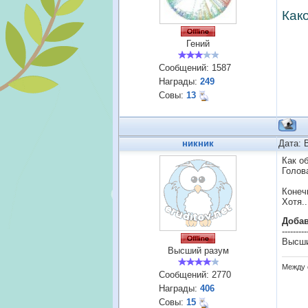
Как
Гений
Сообщений:
1587
Награды:
249
Совы:
13
никник
Дата: 
Как о
Голов
Конеч
Хотя.
Доба
---------
Высши
Высший разум
Между 
Сообщений:
2770
Награды:
406
Совы:
15