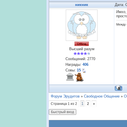
никник
Дата: 
Имхо,
прост
Между 
Высший разум
Сообщений:
2770
Награды:
406
Совы:
15
Форум Эрудитов
»
Свободное Общение
»
О
1
Страница
1
из
2
2
»