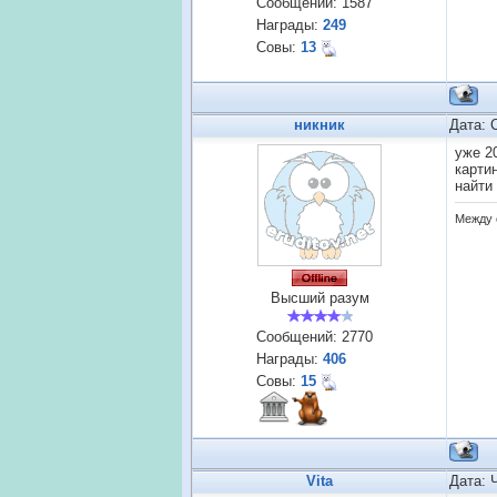
Сообщений:
1587
Награды:
249
Совы:
13
никник
Дата: 
уже 2
карти
найти
Между 
Высший разум
Сообщений:
2770
Награды:
406
Совы:
15
Vita
Дата: 