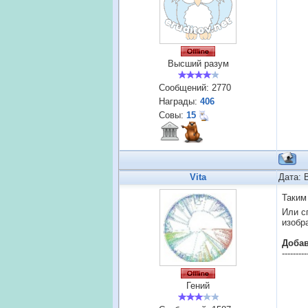
Высший разум
Сообщений:
2770
Награды:
406
Совы:
15
Vita
Дата: 
Таким
Или с
изобр
Доба
---------
Гений