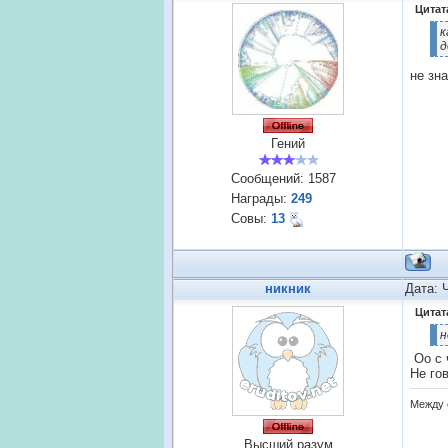
Цитат
к
д
не зн
Гений
Сообщений:
1587
Награды:
249
Совы:
13
никник
Дата: 
Цитат
н
Оо с 
Не го
Между 
Высший разум