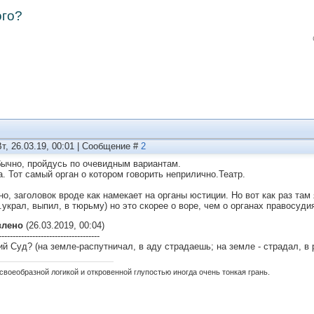
ого?
Вт, 26.03.19, 00:01 | Сообщение #
2
бычно, пройдусь по очевидным вариантам.
а. Тот самый орган о котором говорить неприлично.Театр.
но, заголовок вроде как намекает на органы юстиции. Но вот как раз там 
..украл, выпил, в тюрьму) но это скорее о воре, чем о органах правосуди
влено
(26.03.2019, 00:04)
------------------------------------
й Суд? (на земле-распутничал, в аду страдаешь; на земле - страдал, в
своеобразной логикой и откровенной глупостью иногда очень тонкая грань.