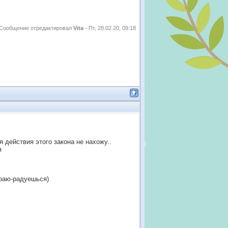
Сообщение отредактировал
Vita
-
Пт, 28.02.20, 09:18
я действия этого закона не нахожу..
я
 раю-радуешься)