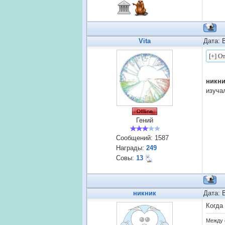
Vita
Дата: 
никн
изуча
Гений
Сообщений:
1587
Награды:
249
Совы:
13
никник
Дата: 
Когда
Между 