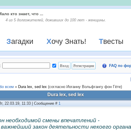
Мало кто знает, что ...
4 из 5 долгожителей, доживших до 100 лет - женщины.
Загадки
Хочу Знать!
Твесты
:
FAQ по фо
бо всем
»
Dura lex, sed lex
(согласно Иоганну Вольфгангу фон Гёте)
Dura lex, sed lex
Пт, 22.03.19, 11:33 | Сообщение #
1
он необходимой смены впечатлений -
 важнейший закон деятельности некоего органа