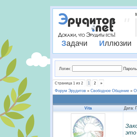
Задачи
Иллюзии
Логин:
Пароль
1
Страница
1
из
2
2
»
Форум Эрудитов
»
Свободное Общение
»
О
Vita
Дата: 
Зак
это