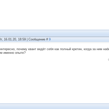
Чт, 16.01.20, 18:59 | Сообщение #
9
интересно, почему квант ведёт себя как полный кретин, когда за ним на
ом именно опыте?