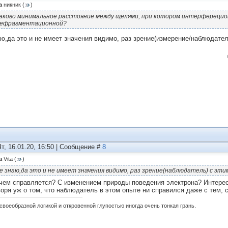
а
никник
(
)
аково минимальное расстояние между щелями, при котором интерферецио
ефрагментационной?
аю,да это и не имеет значения видимо, раз зрение(измерение/наблюдате
Чт, 16.01.20, 16:50 | Сообщение #
8
а
Vita
(
)
е знаю,да это и не имеет значения видимо, раз зрение(наблюдатель) с эт
чем справляется? С изменением природы поведения электрона? Интересн
воря уж о том, что наблюдатель в этом опыте ни справился даже с тем, 
своеобразной логикой и откровенной глупостью иногда очень тонкая грань.