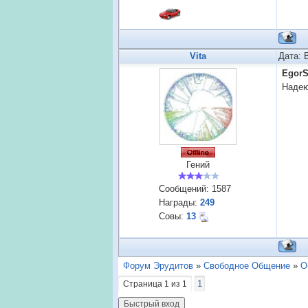
Vita
Дата: 
Egor
Надею
Гений
Сообщений:
1587
Награды:
249
Совы:
13
Форум Эрудитов
»
Свободное Общение
»
О
1
Страница
1
из
1