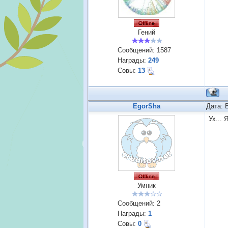
Гений
Сообщений:
1587
Награды:
249
Совы:
13
EgorSha
Дата: 
Ух...
Умник
Сообщений:
2
Награды:
1
Совы:
0