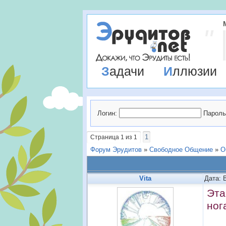
Задачи
Иллюзии
Логин:
Пароль
1
Страница
1
из
1
Форум Эрудитов
»
Свободное Общение
»
О
Vita
Дата: 
Эта
ног