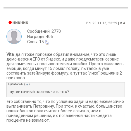
никник
Вс, 20.11.16, 23:29 | #
4
Сообщений: 2770
Награды: 406
Cовы: 15
Vita
, да я тоже попозже обратил внимание, что это лишь
демо-версия ЕГЭ от Яндекс, и даже предусмотрен сервис
для замеченных пользователями ошибок. Просто сказались
эмоции, когда минут 15 ломал голову, пытаясь в уме
составить затейливую формулу, а тут так "лихо" решили в 2
прихлопа.
Цитата
Vita
(
)
аутентичный платеж - это что?
это собственно то, что по условию задачи надо ежемесячно
выплачивать Петровичу. При этом, к счастью, большинство
наших банков пока считает более логично, чем в
приведенном решении, и с погашенной части кредита
процента не взимают.