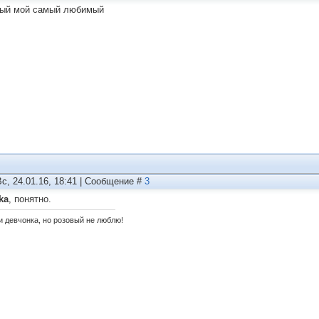
ый мой самый любимый
Вс, 24.01.16, 18:41 | Сообщение #
3
ka
, понятно.
и девчонка, но розовый не люблю!