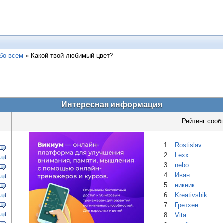
бо всем
»
Какой твой любимый цвет?
Интересная информация
Рейтинг сооб
1.
Rostislav
2.
Lexx
3.
nebo
4.
Иван
5.
никник
6.
Kreativshik
7.
Гретхен
8.
Vita