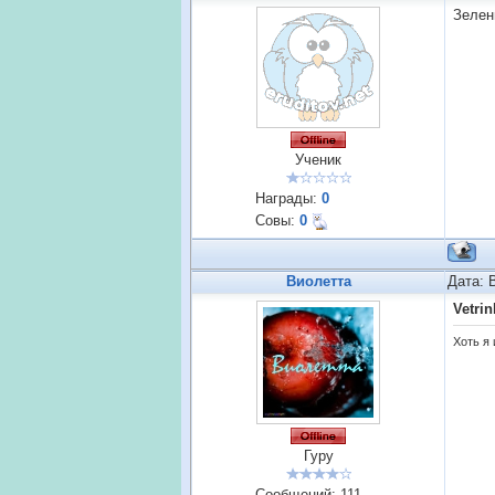
Зелен
Ученик
Награды:
0
Совы:
0
Виолетта
Дата: 
Vetrin
Хоть я 
Гуру
Сообщений:
111