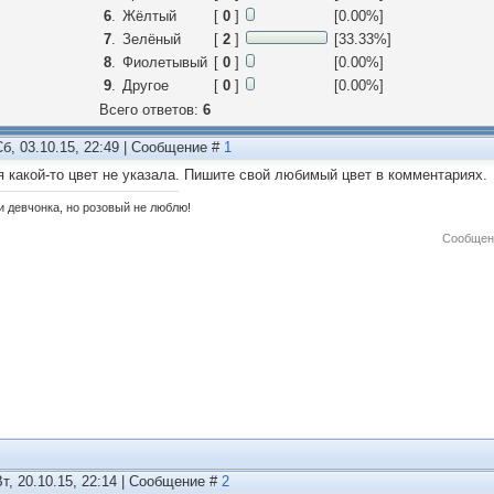
6
.
Жёлтый
[
0
]
[0.00%]
7
.
Зелёный
[
2
]
[33.33%]
8
.
Фиолетывый
[
0
]
[0.00%]
9
.
Другое
[
0
]
[0.00%]
Всего ответов:
6
Сб, 03.10.15, 22:49 | Сообщение #
1
я какой-то цвет не указала. Пишите свой любимый цвет в комментариях.
и девчонка, но розовый не люблю!
Сообщен
Вт, 20.10.15, 22:14 | Сообщение #
2