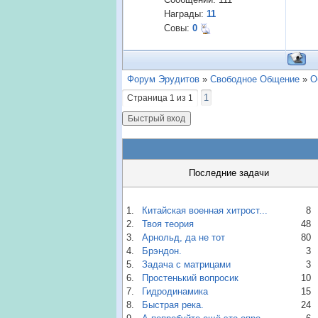
Награды:
11
Совы:
0
Форум Эрудитов
»
Свободное Общение
»
О
1
Страница
1
из
1
Последние задачи
1.
Китайская военная хитрост...
8
2.
Твоя теория
48
3.
Арнольд, да не тот
80
4.
Брэндон.
3
5.
Задача с матрицами
3
6.
Простенький вопросик
10
7.
Гидродинамика
15
8.
Быстрая река.
24