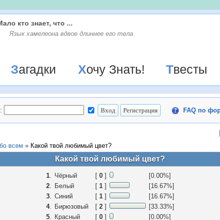
Мало кто знает, что ...
Язык хамелеона вдвое длиннее его тела
Загадки
Хочу Знать!
Твесты
:
FAQ по фо
бо всем
»
Какой твой любимый цвет?
Какой твой любимый цвет?
1
.
Чёрный
[
0
]
[0.00%]
2
.
Белый
[
1
]
[16.67%]
3
.
Синий
[
1
]
[16.67%]
4
.
Бирюзовый
[
2
]
[33.33%]
5
.
Красный
[
0
]
[0.00%]