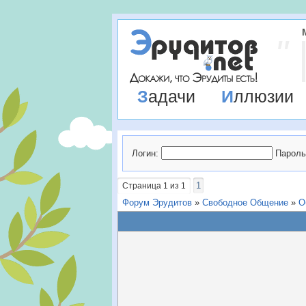
Задачи
Иллюзии
Логин:
Пароль
1
Страница
1
из
1
Форум Эрудитов
»
Свободное Общение
»
О