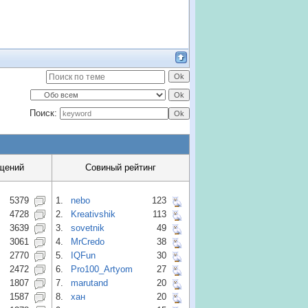
Поиск:
щений
Совиный рейтинг
5379
1.
nebo
123
4728
2.
Kreativshik
113
3639
3.
sovetnik
49
3061
4.
MrCredo
38
2770
5.
IQFun
30
2472
6.
Pro100_Artyom
27
1807
7.
marutand
20
1587
8.
хан
20