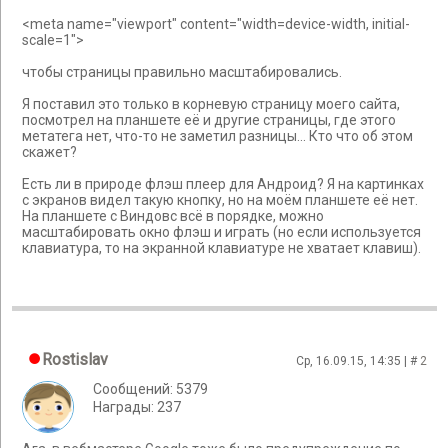
<meta name="viewport" content="width=device-width, initial-
scale=1">
чтобы страницы правильно масштабировались.
Я поставил это только в корневую страницу моего сайта,
посмотрел на планшете её и другие страницы, где этого
метатега нет, что-то не заметил разницы... Кто что об этом
скажет?
Есть ли в природе флэш плеер для Андроид? Я на картинках
с экранов видел такую кнопку, но на моём планшете её нет.
На планшете с Виндовс всё в порядке, можно
масштабировать окно флэш и играть (но если используется
клавиатура, то на экранной клавиатуре не хватает клавиш).
Rostislav
Ср, 16.09.15, 14:35 | #
2
Сообщений: 5379
Награды: 237