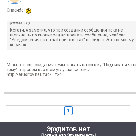
Спасибо!
Цитата
IQFun
(
)
Кстати, я заметил, что при создании сообщения пока не
щёлкнешь по кнопке редактировать сообщение, чекбокс
"Уведомления на e-mail при ответах" не виден. Это по-моему
косячок.
Можно после создания темы нажать на ссылку "Подписаться н
тему" в правом верхнем углу шапки темы.
http://eruditov.net/faq/1#24
1
Эрудитов.нет
Докажи, что Эрудиты есть!