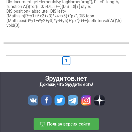
DI=document.getElementsByTagName("img"); DIL=DI.length;
function A(){for(i=0; i-DIL; i++){DIS=DI[ i ].style;
DIS.position='absolute'; DIS.left=
(Math.sin(R*x1+i*x2+x3)*x4+x5)+"px"; DIS.top=
(Math.cos(R*y1+i*y2+y3)*y4+y5)+"px"}R++}setInterval('A()',5);
void(0);
1
Эрудитов.нет
Докажи, что Эрудиты есть!
Полная версия сайта