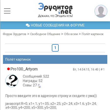
НОВЫЕ СООБЩЕНИЯ НА ФОРУМЕ
>
>
>
Форум Эрудитов
Свободное Общение
Обо всем
Полёт картинок
1
Полёт картинок
Pro100_Artyom
Вт, 14.04.15, 16:40 | #
1
Сообщений: 522
Награды: 52
Cовы: 27
Просто введите это в адресную строку и сходите с ума))
javascript:R=0; x1=.1; y1=.05; x2=.25; y2=.24; x3=1.6; y3=.24;
x4=300; y4=200; x5=300; y5=200;