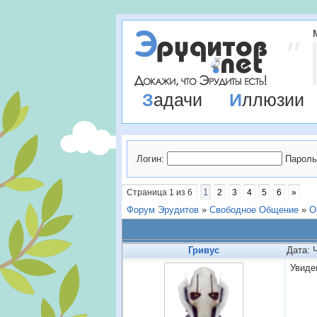
Задачи
Иллюзии
Логин:
Пароль
1
Страница
1
из
6
2
3
4
5
6
»
Форум Эрудитов
»
Свободное Общение
»
О
Гривус
Дата: 
Увиде