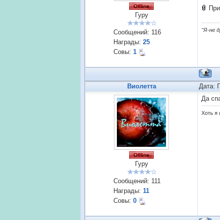
При
Гуру
"Я-не 
Сообщений:
116
Награды:
25
Совы:
1
Виолетта
Дата: 
Да сп
Хоть я 
Гуру
Сообщений:
111
Награды:
11
Совы:
0