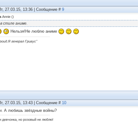
Пт, 27.03.15, 13:36 | Сообщение #
9
а
Annie
(
)
..в стиле аниме.
Нельзя!Не люблю аниме
дроид.Я генерал Гривус"
Пт, 27.03.15, 13:43 | Сообщение #
10
и. А любишь звёздные войны?
и девчонка, но розовый не люблю!