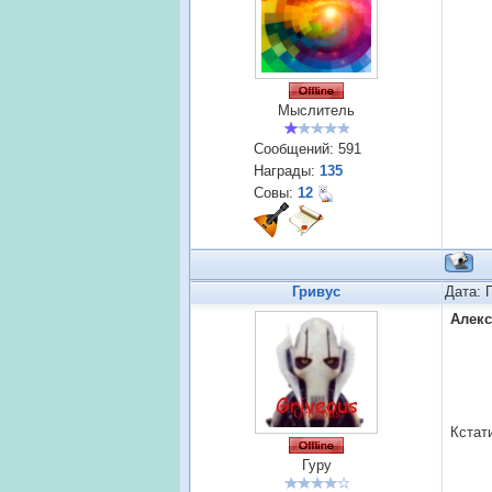
Мыслитель
Сообщений:
591
Награды:
135
Совы:
12
Гривус
Дата: 
Алек
Кстат
Гуру