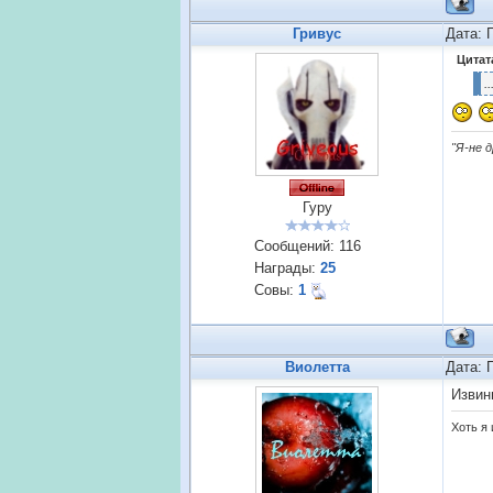
Гривус
Дата: 
Цитат
.
"Я-не 
Гуру
Сообщений:
116
Награды:
25
Совы:
1
Виолетта
Дата: 
Извин
Хоть я 