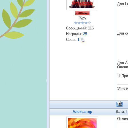
Для L
Гуру
Сообщений:
116
Для с
Награды:
25
Совы:
1
Для A
Оценит
При
"Я-не 
Александр
Дата: 
Отлич