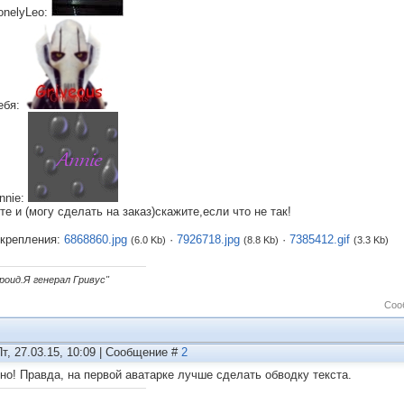
onelyLeo:
ебя:
nnie:
е и (могу сделать на заказ)скажите,если что не так!
крепления:
6868860.jpg
·
7926718.jpg
·
7385412.gif
(6.0 Kb)
(8.8 Kb)
(3.3 Kb)
дроид.Я генерал Гривус"
Соо
Пт, 27.03.15, 10:09 | Сообщение #
2
но! Правда, на первой аватарке лучше сделать обводку текста.