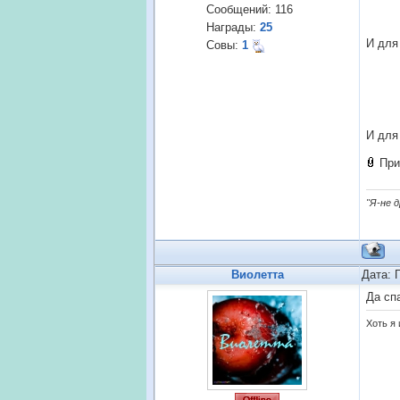
Сообщений:
116
Награды:
25
И дл
Совы:
1
И для
При
"Я-не 
Виолетта
Дата: 
Да сп
Хоть я 