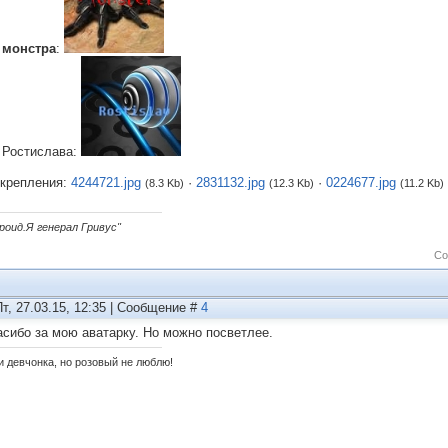
я
монстра
:
 Ростислава:
крепления:
4244721.jpg
·
2831132.jpg
·
0224677.jpg
(8.3 Kb)
(12.3 Kb)
(11.2 Kb)
дроид.Я генерал Гривус"
Со
Пт, 27.03.15, 12:35 | Сообщение #
4
асибо за мою аватарку. Но можно посветлее.
и девчонка, но розовый не люблю!