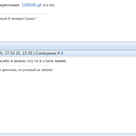
крепления:
1195045.gif
(4.6 Kb)
дроид.Я генерал Гривус"
Пт, 27.03.15, 13:33 | Сообщение #
8
асибо и можно что то в стиле аниме.
и девчонка, но розовый не люблю!