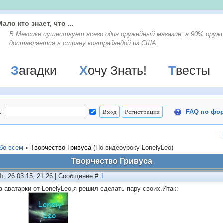
Мало кто знает, что ...
В Мексике существует всего один оружейный магазин, а 90% оруж
доставляется в страну контрабандой из США.
Загадки
Хочу Знать!
Твесты
:
FAQ по фо
бо всем
»
Творчество Гривуса
(По видеоуроку LonelyLeo)
Творчество Гривуса
Чт, 26.03.15, 21:26 | Сообщение #
1
в аватарки от LonelyLeo,я решил сделать пару своих.Итак: