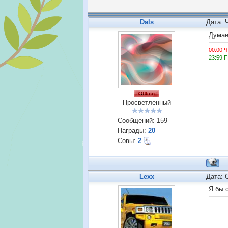
Dals
Дата: 
Думае
00:00 Ч
23:59 
Просветленный
Сообщений:
159
Награды:
20
Совы:
2
Lexx
Дата: 
Я бы 