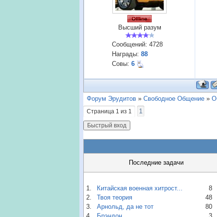
Высший разум
Сообщений:
4728
Награды:
88
Совы:
6
Форум Эрудитов
»
Свободное Общение
»
О
1
Страница
1
из
1
Последние задачи
1.
Китайская военная хитрост...
8
2.
Твоя теория
48
3.
Арнольд, да не тот
80
4.
Брэндон.
3