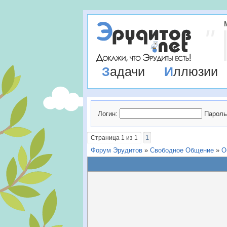
Задачи
Иллюзии
Логин:
Пароль
1
Страница
1
из
1
Форум Эрудитов
»
Свободное Общение
»
О