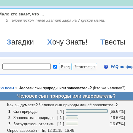
Мало кто знает, что ...
В человеческом теле хватит жира на 7 кусков мыла.
Загадки
Хочу Знать!
Твесты
:
FAQ по фо
бо всем
»
Человек сын природы или завоеватель?
(Кто же человек?)
Человек сын природы или завоеватель?
Как вы думаете? Человек сын природы или её завоеватель?
1
.
Сын природы.
[
4
]
[66.67%]
2
.
Завоеватель природы.
[
1
]
[16.67%]
3
.
Затрудняюсь ответить.
[
1
]
[16.67%]
Опрос завершён - Пн, 12.01.15, 16:49