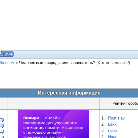
бо всем
»
Человек сын природы или завоеватель?
(Кто же человек?)
Интересная информация
Рейтинг сооб
1.
Rostislav
2.
Lexx
3.
nebo
4.
Иван