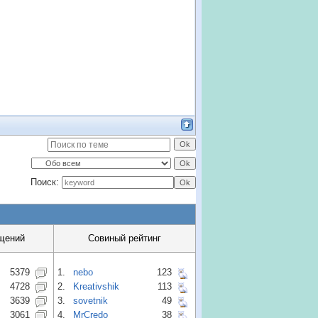
Поиск:
щений
Совиный рейтинг
5379
1.
nebo
123
4728
2.
Kreativshik
113
3639
3.
sovetnik
49
3061
4.
MrCredo
38