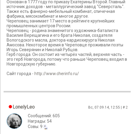
Основан в 1777 году по приказу Екатерины Второй. Главный
источник доходов - металлургический завод "Северсталь".
Также есть фанерно-мебельный комбинат, спичечная
фабрика, мясокомбинат и многое другое.
Череповец занимает 17 место в рейтинге крупнейших
промышленных центров России.
Череповец - родина знаменитого художника-баталиста
Василия Верещагина и его брата Николая, создателя
Вологодского масла, доктора-кардиохирурга Николая
Амосова. Некоторое время в Череповце проживали поэты
Игорь Северянин и Николай Рубцов.
Герб города. Он состоит из четырёх частей, верхняя часть -
это герб Новгорода, потому что раньше Череповец входил в
Новгородскую губернию.
Сайт города -
http://www.cherinfo.ru/
LonelyLeo
Вс, 07.09.14, 12:55 | #
2
Сообщений: 605
Награды: 54
Cовы: 9