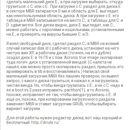
сделать маленький диск E:, а при загрузке выбирать, откуда
грузиться: с C: или с E:. При загрузке с C: раздел для диска E:
в секторе MBR затирается 0-ми и область для E: выглядит,
как неиспользуемая область диска. А при загрузке с E: его
таблица в MBR записывается на место C:, а таблицы для C: и
D: сдвигаются. Все диски видно, диск E: выглядит, как C:,
можно работать с паролями и кошельками, установленными
на E:, и проверять на вирусы бывшие C: и D:.
Я взял свободный диск, сделал раздел C:, в MBR на всякий
случай записал disk id с рабочего диска, установил на него
чистую вин XP, а рабочем диске (точнее, на его дубле)
создал диск E: в 16 Гб и с пом. Acronis true image скопировал
туда логич. диск с установленной виндой. (С налёта не
нашёл, как можно просто скопировать раздел, пришлось его
архивировать в tib и восстанавливать.) Написал свой
маленький загрузчик MBR без лишних проверок, он вывел
запрос, с какого диска грузиться, я нажал e, и загрузилась
чистая винда. Но, чтобы винда грузилась с E:, а не с C: надо в
её в boot.ini 2 раза исправить: partition(1), а то Acronis,
похоже, исправляет её так, чтобы винда грузилась с E:. И
ещё он, похоже, при копировании загрузочного раздела
заменяет MBR и ставит загрузчик GRUB, чтобы выбирать
вариант загрузки.
Для этой работы нужен редактор диска, вот наш хороший и
бесплатный:
http://dmde.ru/
.