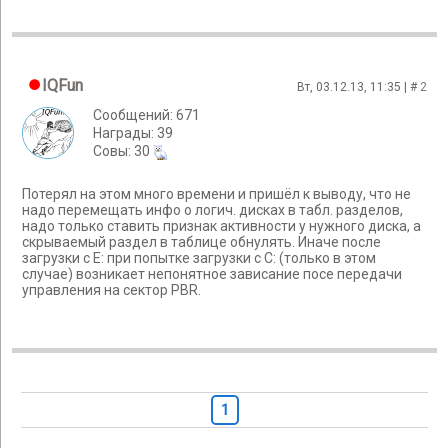
IQFun
Вт, 03.12.13, 11:35 | #
2
Сообщений: 671
Награды: 39
Cовы: 30
Потерял на этом много времени и пришёл к выводу, что не
надо перемещать инфо о логич. дисках в табл. разделов,
надо только ставить признак активности у нужного диска, а
скрываемый раздел в таблице обнулять. Иначе после
загрузки с E: при попытке загрузки с C: (только в этом
случае) возникает непонятное зависание посе передачи
управления на сектор PBR.
1