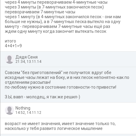
через 4 минуты переворачиваем 4-минутные часы
через 3 минуты (в 7-минутных закончился песок)
переворачиваем 7-минутные часы
через 1 минуту (в 4-минутных закончился песок - они нам
больше не нужны), а в 7-минутных песка вытекло на одну
минуту - переворачиваем 7-минутные часы ещё раз
ждем одну минуту когда закончит вытекать песок
итого
4+4+1=9
Дядя Сеня
21:34, 13.11.14
Совсем "без приготовлений" не получится: вдруг обе
исходные часы лежат на боку, и в них песок непонятно-как по
отделениям рассыпан!
по-любому нужно в состояние готовности-то привести!
З.Ы, вавп - молодец, я так же решил-)
Nothing
14:52, 14.11.12
возраст не имеет значения, имеет значение только то,
насколько у тебя развито логическое мышление