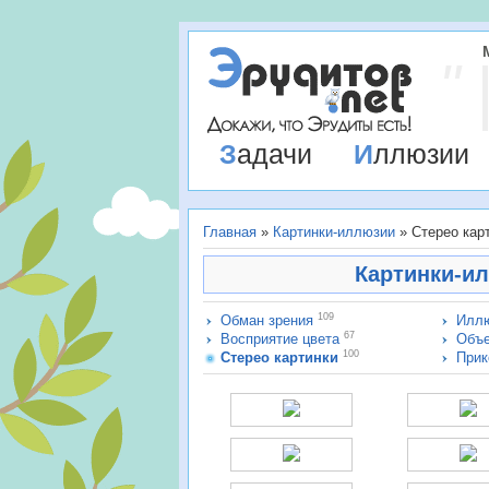
Задачи
Иллюзии
Главная
»
Картинки-иллюзии
» Стерео кар
Картинки-ил
109
Обман зрения
Иллю
67
Восприятие цвета
Объ
100
Стерео картинки
При