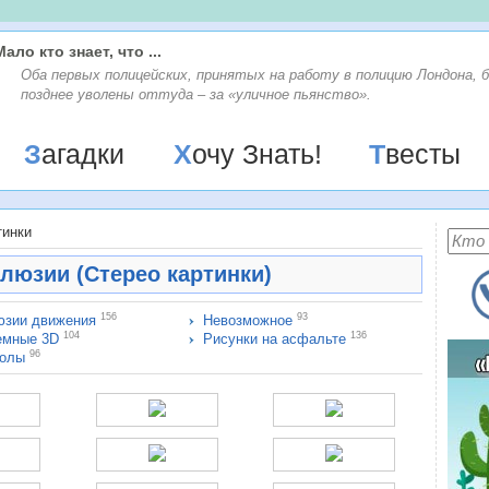
Мало кто знает, что ...
Оба первых полицейских, принятых на работу в полицию Лондона, 
позднее уволены оттуда – за «уличное пьянство».
Загадки
Хочу Знать!
Твесты
тинки
люзии (Стерео картинки)
156
93
зии движения
Невозможное
104
136
емные 3D
Рисунки на асфальте
96
колы