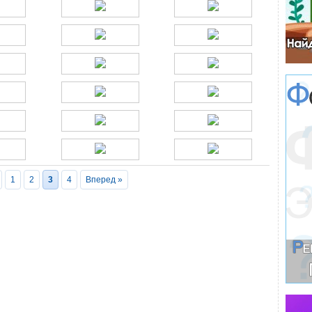
1
2
3
4
Вперед »