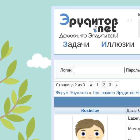
Задачи
Иллюзии
Логин:
Пароль
2
Страница
2
из
3
«
1
3
»
Форум Эрудитов
»
Тех. раздел Эрудитов Н
Rostislav
Дата: 
Lazer
,
Мемор