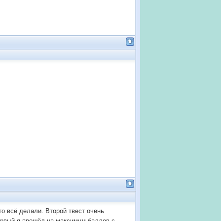
о всё делали. Второй твест очень
ервый я прошёл на максимум баллов с