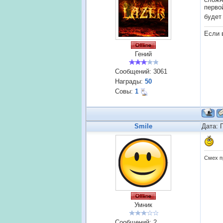
перво
будет
Если 
Гений
Сообщений:
3061
Награды:
50
Совы:
1
Smile
Дата: 
Смех пр
Умник
Сообщений:
2