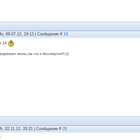
Пн, 09.07.12, 19:13 | Сообщение #
19
я 14
одлевает жизнь,так что я бессмертен!!!:)))
Пт, 02.11.12, 20:21 | Сообщение #
20
: