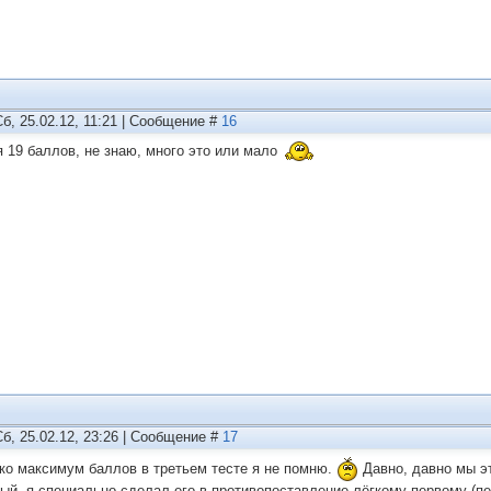
Сб, 25.02.12, 11:21 | Сообщение #
16
я 19 баллов, не знаю, много это или мало
Сб, 25.02.12, 23:26 | Сообщение #
17
ко максимум баллов в третьем тесте я не помню.
Давно, давно мы эт
ый, я специально сделал его в противопоставление лёгкому первому (п