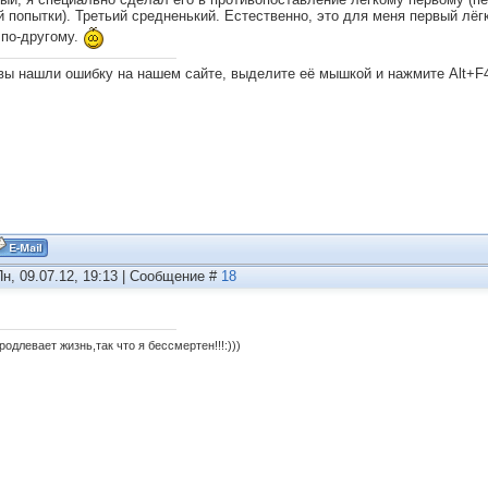
й попытки). Третьий средненький. Естественно, это для меня первый лёгк
 по-другому.
вы нашли ошибку на нашем сайте, выделите её мышкой и нажмите Alt+F
Пн, 09.07.12, 19:13 | Сообщение #
18
одлевает жизнь,так что я бессмертен!!!:)))