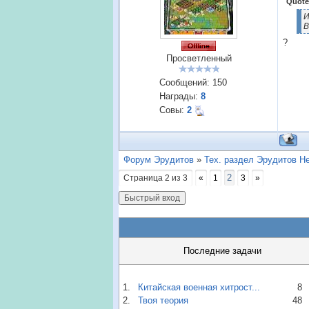
Quote
И
В
?
Просветленный
Сообщений:
150
Награды:
8
Совы:
2
Форум Эрудитов
»
Тех. раздел Эрудитов Н
2
Страница
2
из
3
«
1
3
»
Последние задачи
1.
Китайская военная хитрост...
8
2.
Твоя теория
48