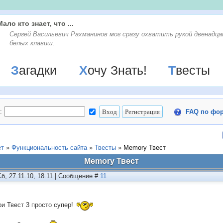
Мало кто знает, что ...
Сергей Васильевич Рахманинов мог сразу охватить рукой двенадц
белых клавиш.
Загадки
Хочу Знать!
Твесты
:
FAQ по фо
ет
»
Функциональность сайта
»
Твесты
»
Memory Твест
Memory Твест
Сб, 27.11.10, 18:11 | Сообщение #
11
и Твест 3 просто супер!