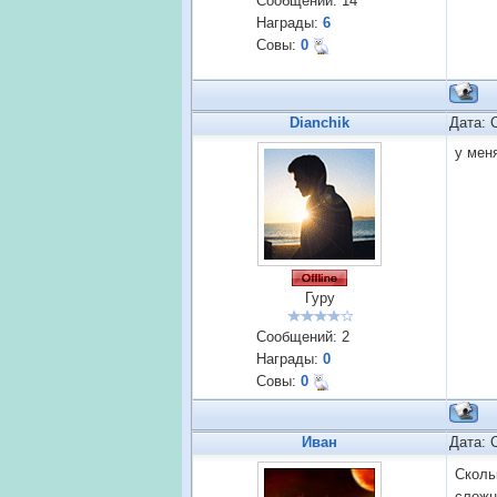
Сообщений:
14
Награды:
6
Совы:
0
Dianchik
Дата: 
у мен
Гуру
Сообщений:
2
Награды:
0
Совы:
0
Иван
Дата: 
Сколь
сложн