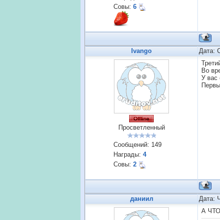
Совы:
6
Ivango
Дата: 
Третий
Во вр
У вас
Первы
Просветленный
Сообщений:
149
Награды:
4
Совы:
2
даниил
Дата: 
А ЧТ