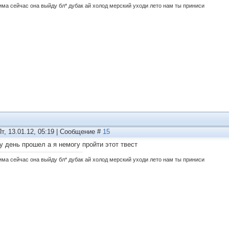
зима сейчас она выйду бл* дубак ай холод мерский уходи лето нам ты приниси
Пт, 13.01.12, 05:19 | Сообщение #
15
у день прошел а я немогу пройти этот твест
зима сейчас она выйду бл* дубак ай холод мерский уходи лето нам ты приниси