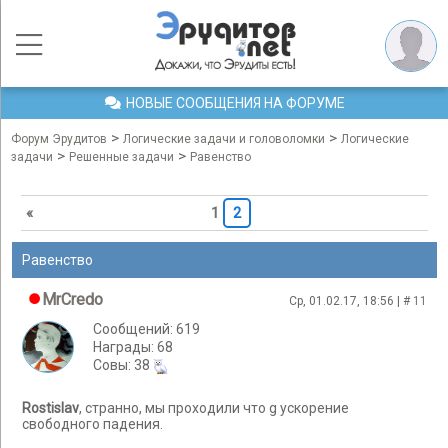
НОВЫЕ СООБЩЕНИЯ НА ФОРУМЕ
>
>
Форум Эрудитов
Логические задачи и головоломки
Логические
>
>
задачи
Решенные задачи
Равенство
«
1
2
Равенство
MrCredo
Ср, 01.02.17, 18:56 | #
11
Сообщений: 619
Награды: 68
Cовы: 38
Rostislav
, странно, мы проходили что g ускорение
свободного падения.