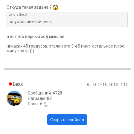
Откуда такая задача ?
Цитата
(
Lexx
)
опустошаем бочонок
а вот это верный ход мыслей
никаких 45 градусов. эталон это 3 и 5 пинт. остальное плюс-
минус литр )))
Lexx
Вт, 23.04.13, 08:35 | #
16
Сообщений: 4728
Награды: 88
Cовы: 6