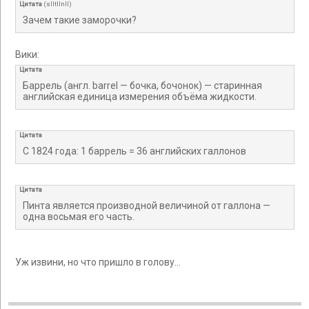
Цитата
(
slltllnll
)
Зачем такие заморочки?
Вики:
Цитата
Баррель (англ. barrel — бочка, бочонок) — старинная
английская единица измерения объёма жидкости.
Цитата
С 1824 года: 1 баррель = 36 английских галлонов
Цитата
Пинта является производной величиной от галлона —
одна восьмая его часть.
Уж извини, но что пришло в голову...