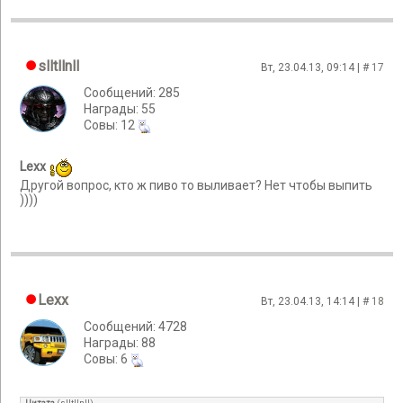
slltllnll
Вт, 23.04.13, 09:14 | #
17
Сообщений: 285
Награды: 55
Cовы: 12
Lexx
Другой вопрос, кто ж пиво то выливает? Нет чтобы выпить
))))
Lexx
Вт, 23.04.13, 14:14 | #
18
Сообщений: 4728
Награды: 88
Cовы: 6
Цитата
(
slltllnll
)