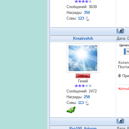
Сообщений:
3639
Награды:
350
Совы:
123
Kreativshik
Дата: 
Цитат
Н
Хотел
Поэто
При
Гений
Жёлты
Сообщений:
2472
Награды:
258
Совы:
113
Pro100_Artyom
Дата: 