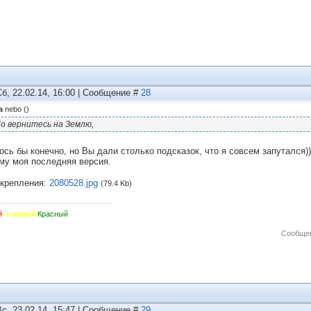
Сб, 22.02.14, 16:00 | Сообщение #
28
а
nebo
(
)
о вернитесь на Землю,
ось бы конечно, но Вы дали столько подсказок, что я совсем запутался))
му моя последняя версия.
крепления:
2080528.jpg
(79.4 Kb)
й
Зелёный
Красный
Сообщен
Вс, 23.02.14, 15:47 | Сообщение #
29