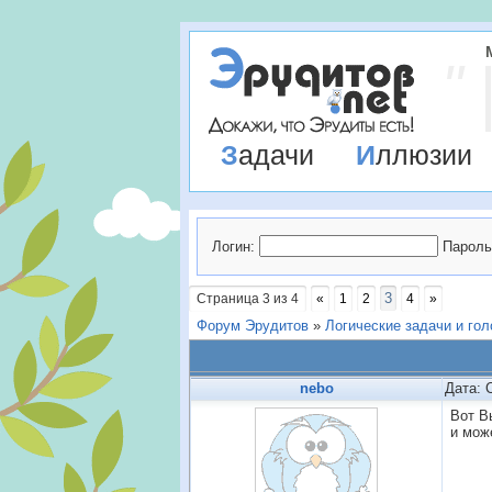
Задачи
Иллюзии
Логин:
Пароль
3
Страница
3
из
4
«
1
2
4
»
Форум Эрудитов
»
Логические задачи и го
nebo
Дата: 
Вот В
и мож