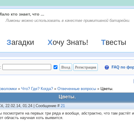
Мало кто знает, что ...
Лимоны можно использовать в качестве примитивной батарейки.
Загадки
Хочу Знать!
Твесты
:
FAQ по фо
ловоломки
»
Что? Где? Когда?
»
Отвеченные вопросы
»
Цветы.
Цветы.
Сб, 22.02.14, 01:24 | Сообщение #
21
ы посмотрите на первых три ряда и вообще, абстрактно, что там растёт и
ет область научная хоть выявится.