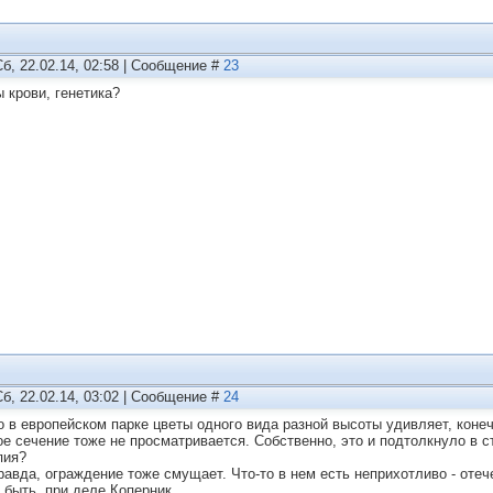
Сб, 22.02.14, 02:58 | Сообщение #
23
ы крови, генетика?
Сб, 22.02.14, 03:02 | Сообщение #
24
то в европейском парке цветы одного вида разной высоты удивляет, коне
ое сечение тоже не просматривается. Собственно, это и подтолкнуло в 
пия?
Правда, ограждение тоже смущает. Что-то в нем есть неприхотливо - оте
 быть, при деле Коперник.