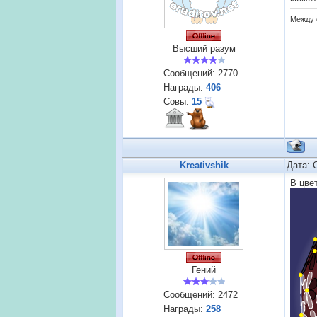
Между 
Высший разум
Сообщений:
2770
Награды:
406
Совы:
15
Kreativshik
Дата: 
В цве
Гений
Сообщений:
2472
Награды:
258