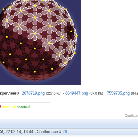
крепления:
2078719.png
·
8649447.png
·
7559705.png
(227.0 Kb)
(87.0 Kb)
(84.
й
Зелёный
Красный
Сообщен
Сб, 22.02.14, 13:44 | Сообщение #
26