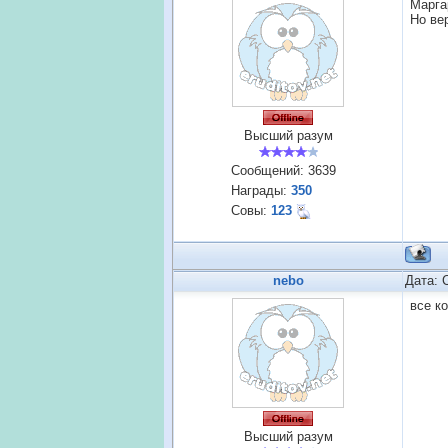
Марга
Но ве
Высший разум
Сообщений:
3639
Награды:
350
Совы:
123
nebo
Дата: 
все к
Высший разум