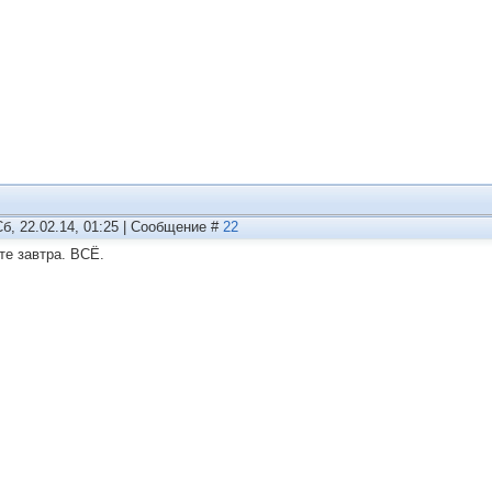
Сб, 22.02.14, 01:25 | Сообщение #
22
те завтра. ВСЁ.