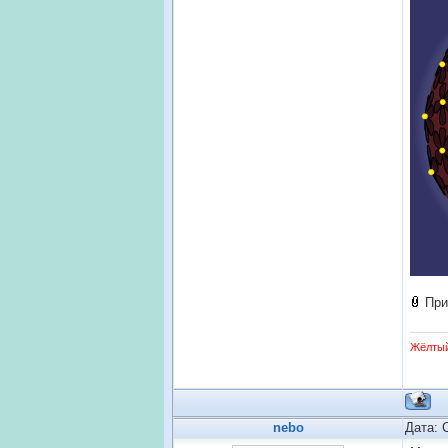
При
Жёлты
nebo
Дата: 