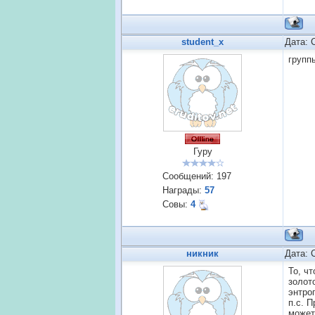
student_x
Дата: 
групп
Гуру
Сообщений:
197
Награды:
57
Совы:
4
никник
Дата: 
То, ч
золот
энтро
п.с. 
может