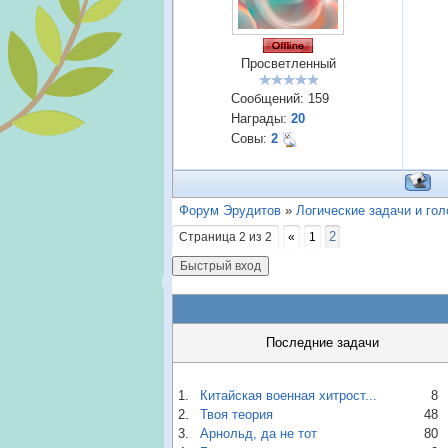
Просветленный
Сообщений:
159
Награды:
20
Совы:
2
Форум Эрудитов
»
Логические задачи и го
2
Страница
2
из
2
«
1
Последние задачи
1.
Китайская военная хитрост...
8
2.
Твоя теория
48
3.
Арнольд, да не тот
80