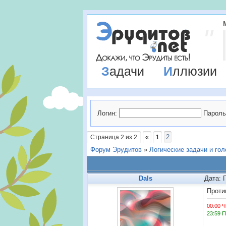
Задачи
Иллюзии
Логин:
Пароль
2
Страница
2
из
2
«
1
Форум Эрудитов
»
Логические задачи и го
Dals
Дата: 
Проти
00:00 Ч
23:59 