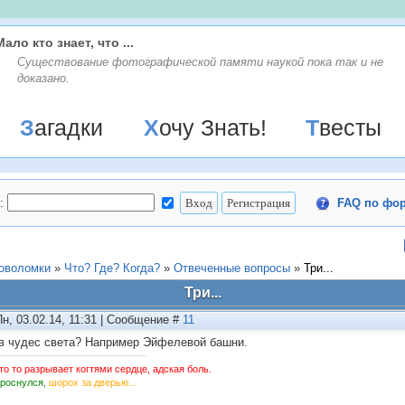
Мало кто знает, что ...
Существование фотографической памяти наукой пока так и не
доказано.
Загадки
Хочу Знать!
Твесты
:
FAQ по фо
ловоломки
»
Что? Где? Когда?
»
Отвеченные вопросы
»
Три...
Три...
Пн, 03.02.14, 11:31 | Сообщение #
11
в чудес света? Например Эйфелевой башни.
то то разрывает когтями сердце, адская боль.
Проснулся,
шорох за дверью...