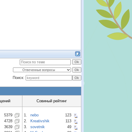
Поиск:
щений
Совиный рейтинг
5379
1.
nebo
123
4728
2.
Kreativshik
113
3639
3.
sovetnik
49