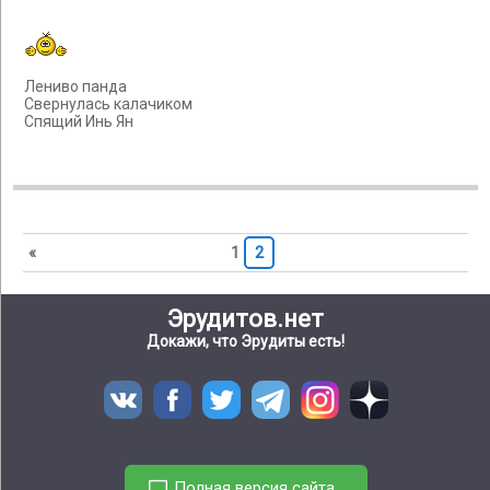
Лениво панда
Свернулась калачиком
Спящий Инь Ян
«
1
2
Эрудитов.нет
Докажи, что Эрудиты есть!
Полная версия сайта