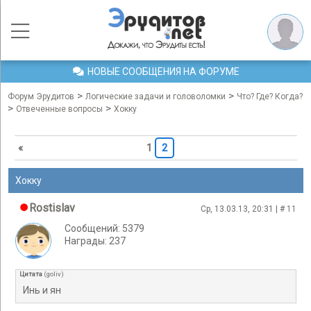
НОВЫЕ СООБЩЕНИЯ НА ФОРУМЕ
>
>
Форум Эрудитов
Логические задачи и головоломки
Что? Где? Когда?
>
>
Отвеченные вопросы
Хокку
«
1
2
Хокку
Rostislav
Ср, 13.03.13, 20:31 | #
11
Сообщений: 5379
Награды: 237
Цитата
(
goliv
)
Инь и ян