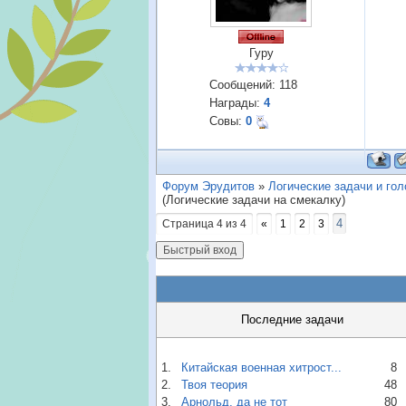
Гуру
Сообщений:
118
Награды:
4
Совы:
0
Форум Эрудитов
»
Логические задачи и го
(Логические задачи на смекалку)
4
Страница
4
из
4
«
1
2
3
Последние задачи
1.
Китайская военная хитрост...
8
2.
Твоя теория
48
3.
Арнольд, да не тот
80