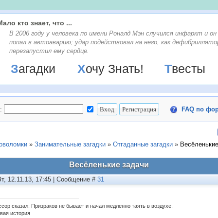
Мало кто знает, что ...
В 2006 году у человека по имени Роналд Мэн случился инфаркт и он
попал в автоаварию; удар подействовал на него, как дефибриллятор
перезапустил ему сердце.
Загадки
Хочу Знать!
Твесты
:
FAQ по фо
ловоломки
»
Занимательные загадки
»
Отгаданные загадки
»
Весёленькие
Весёленькие задачи
Вт, 12.11.13, 17:45 | Сообщение #
31
сор сказал: Призраков не бывает и начал медленно таять в воздухе.
вая история