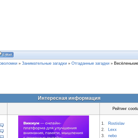
ловоломки
»
Занимательные загадки
»
Отгаданные загадки
»
Весёленькие
Интересная информация
Рейтинг сооб
1.
Rostislav
2.
Lexx
3.
nebo