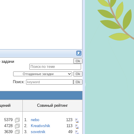
 задачи
Поиск:
щений
Совиный рейтинг
5379
1.
nebo
123
4728
2.
Kreativshik
113
3639
3.
sovetnik
49