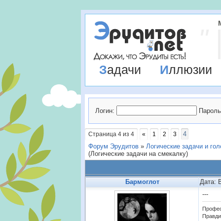
Задачи
Иллюзии
Логин:
Пароль
4
Страница
4
из
4
«
1
2
3
Форум Эрудитов
»
Логические задачи и го
(Логические задачи на смекалку)
Бармоглот
Дата: 
---
Профес
Правди