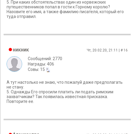
5. При каких обстоятельствах один из норвежских
путешественников попал в гости к Горному королю?
Назовите его имя, а также фамилию писателя, который его
туда отправил.
никник
Чт, 20.02.20, 21:11 | #
16
Сообщений: 2770
Награды: 406
Cовы: 15
А тут настолько не знаю, что пожалуй даже предполагать
не стану.
5. Однажды Его спросили платить ли подать римским
захватчикам? Так появилась известная присказка.
Повторите ее.