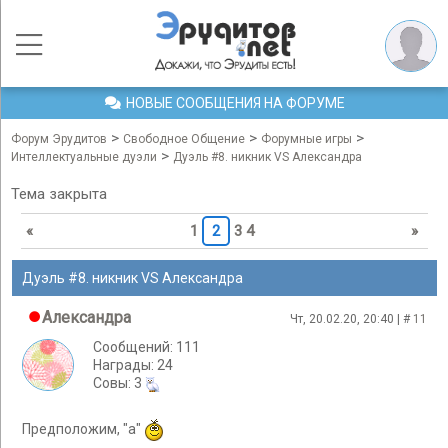
НОВЫЕ СООБЩЕНИЯ НА ФОРУМЕ
>
>
>
Форум Эрудитов
Свободное Общение
Форумные игры
>
Интеллектуальные дуэли
Дуэль #8. никник VS Александра
Тема закрыта
«
1
2
3
4
»
Дуэль #8. никник VS Александра
Александра
Чт, 20.02.20, 20:40 | #
11
Сообщений: 111
Награды: 24
Cовы: 3
Предположим, "а"