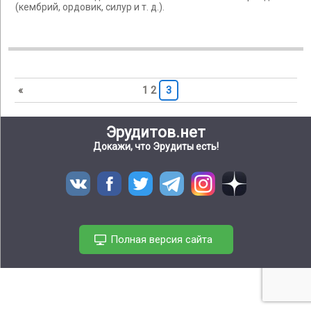
(кембрий, ордовик, силур и т. д.).
«
1
2
3
Эрудитов.нет
Докажи, что Эрудиты есть!
Полная версия сайта