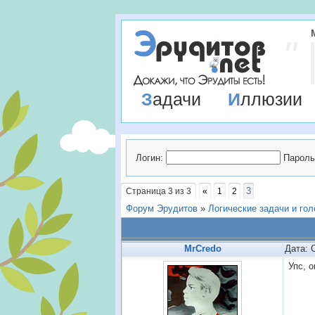
Задачи
Иллюзии
Логин:
Пароль
3
Страница
3
из
3
«
1
2
Форум Эрудитов
»
Логические задачи и го
MrCredo
Дата: 
Упс, 