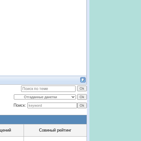
Поиск:
щений
Совиный рейтинг