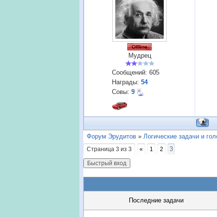
Мудрец
Сообщений:
605
Награды:
54
Совы:
9
Форум Эрудитов
»
Логические задачи и го
3
Страница
3
из
3
«
1
2
Последние задачи