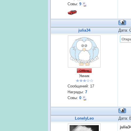
Совы:
9
julia34
Дата: 
Умник
Сообщений:
17
Награды:
7
Совы:
0
LonelyLeo
Дата: 
julia3