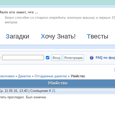
Мало кто знает, что ...
Бегун способен со старта опередить гоночную машину в первые 10
метров.
Загадки
Хочу Знать!
Твесты
:
FAQ по фо
ловоломки
»
Данетки
»
Отгаданные данетки
»
Убийство
Убийство
Ср, 11.05.16, 13:40 | Сообщение #
21
опять проглядел. Был конечно.