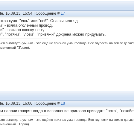
Пн, 16.09.13, 15:54 | Сообщение #
17
нтов куча: "ешь" или "пей". Она выпила яд.
и" - взяла оголенный провод.
" - нажала кнопку не ту.
и", "потяни", "лови", "привяжи" дохрена можно придумать.
ься выглядеть умным - это ещё не признак ума, господа. Все глупости на земле дела
змененный Г.Горин).
Пн, 16.09.13, 16:06 | Сообщение #
18
ам палачи говорят когда в исполнение приговор приводят: "пока", "покайс
ься выглядеть умным - это ещё не признак ума, господа. Все глупости на земле дела
змененный Г.Горин).