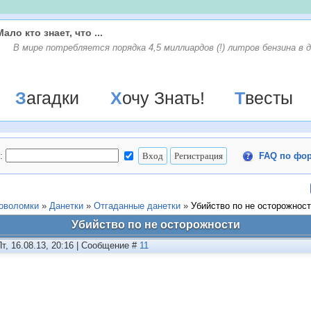
Мало кто знает, что ...
В мире потребляется порядка 4,5 миллиардов (!) литров бензина в д
Загадки
Хочу Знать!
Твесты
:
FAQ по фо
ловоломки
»
Данетки
»
Отгаданные данетки
»
Убийство по не осторожнос
Убийство по не осторожности
Пт, 16.08.13, 20:16 | Сообщение #
11