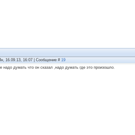
Пн, 16.09.13, 16:07 | Сообщение #
19
Не надо думать что он сказал ,надо думать где это произошло.