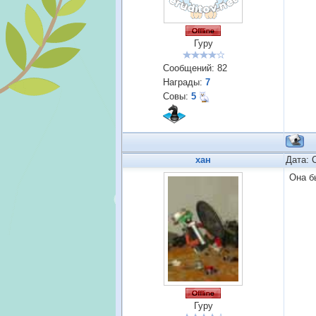
Гуру
Сообщений:
82
Награды:
7
Совы:
5
хан
Дата: 
Она б
Гуру