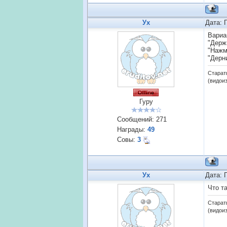
Ух
Дата: 
Вариа
"Держ
"Нажми
"Дерн
Старат
(видои
Гуру
Сообщений:
271
Награды:
49
Совы:
3
Ух
Дата: 
Что т
Старат
(видои