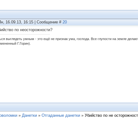
Пн, 16.09.13, 16:15 | Сообщение #
20
бийство по неосторожности?
ься выглядеть умным - это ещё не признак ума, господа. Все глупости на земле дела
змененный Г.Горин).
ловоломки
»
Данетки
»
Отгаданные данетки
»
Убийство по не осторожнос