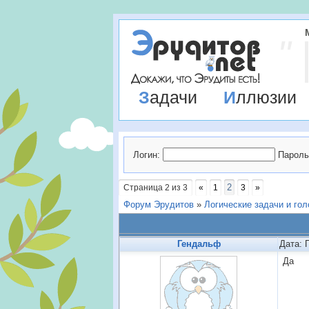
Задачи
Иллюзии
Логин:
Пароль
2
Страница
2
из
3
«
1
3
»
Форум Эрудитов
»
Логические задачи и го
Гендальф
Дата: 
Да