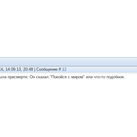
Сб, 14.09.13, 20:48 | Сообщение #
12
ыла присмерти. Он сказал:"Покойся с миром" или что-то подобное.