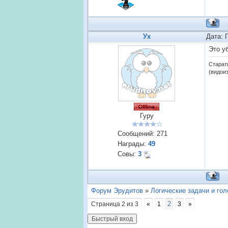
Ух
Дата: 
Это у
Старат
(видои
Гуру
Сообщений:
271
Награды:
49
Совы:
3
Форум Эрудитов
»
Логические задачи и го
2
Страница
2
из
3
«
1
3
»