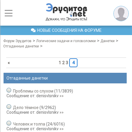
НОВЫЕ СООБЩЕНИЯ НА ФОРУМЕ
>
>
>
Форум Эрудитов
Логические задачи и головоломки
Данетки
>
Отгаданные данетки
«
1
2
3
4
Отгаданные данетки
Проблемы со слухом
(
11
/
3839
)
Сообщение от:
denisvlsnikv
»»
Дело тёмное
(
9
/
2962
)
Сообщение от:
denisvlsnikv
»»
Человек и толпа
(
24
/
6016
)
Сообщение от:
denisvlsnikv
»»