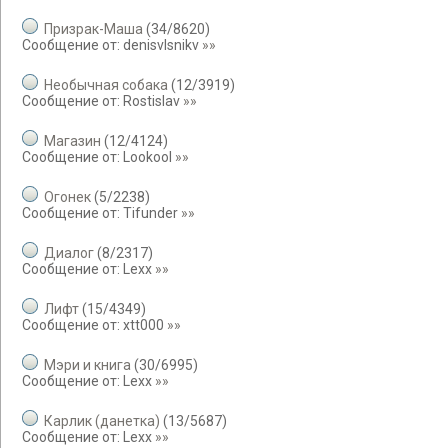
Призрак-Маша
(
34
/
8620
)
Сообщение от:
denisvlsnikv
»»
Необычная собака
(
12
/
3919
)
Сообщение от:
Rostislav
»»
Магазин
(
12
/
4124
)
Сообщение от:
Lookool
»»
Огонек
(
5
/
2238
)
Сообщение от:
Tifunder
»»
Диалог
(
8
/
2317
)
Сообщение от:
Lexx
»»
Лифт
(
15
/
4349
)
Сообщение от:
xtt000
»»
Мэри и книга
(
30
/
6995
)
Сообщение от:
Lexx
»»
Карлик (данетка)
(
13
/
5687
)
Сообщение от:
Lexx
»»