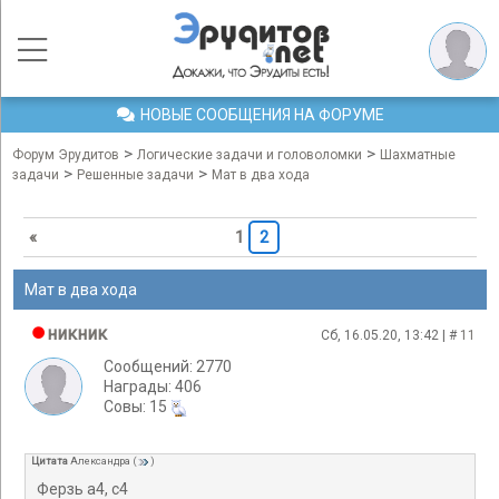
НОВЫЕ СООБЩЕНИЯ НА ФОРУМЕ
>
>
Форум Эрудитов
Логические задачи и головоломки
Шахматные
>
>
задачи
Решенные задачи
Мат в два хода
«
1
2
Мат в два хода
никник
Сб, 16.05.20, 13:42 | #
11
Сообщений: 2770
Награды: 406
Cовы: 15
Цитата
Александра
(
)
Ферзь a4, с4