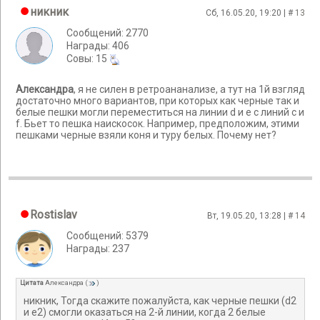
никник
Сб, 16.05.20, 19:20 | #
13
Сообщений: 2770
Награды: 406
Cовы: 15
Александра
, я не силен в ретроананализе, а тут на 1й взгляд
достаточно много вариантов, при которых как черные так и
белые пешки могли переместиться на линии d и e с линий c и
f. Бьет то пешка наискосок. Например, предположим, этими
пешками черные взяли коня и туру белых. Почему нет?
Rostislav
Вт, 19.05.20, 13:28 | #
14
Сообщений: 5379
Награды: 237
Цитата
Александра
(
)
никник, Тогда скажите пожалуйста, как черные пешки (d2
и e2) смогли оказаться на 2-й линии, когда 2 белые