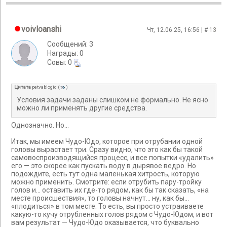
voivloanshi
Чт, 12.06.25, 16:56 | #
13
Сообщений: 3
Награды: 0
Cовы: 0
Цитата
petvablogic
(
)
Условия задачи заданы слишком не формально. Не ясно
можно ли применять другие средства.
Однозначно. Но...
Итак, мы имеем Чудо-Юдо, которое при отрубании одной
головы вырастает три. Сразу видно, что это как бы такой
самовоспроизводящийся процесс, и все попытки «удалить»
его — это скорее как пускать воду в дырявое ведро. Но
подождите, есть тут одна маленькая хитрость, которую
можно применить. Смотрите: если отрубить пару-тройку
голов и... оставить их где-то рядом, как бы так сказать, «на
месте происшествия», то головы начнут... ну, как бы...
«плодиться» в том месте. То есть, вы просто устраиваете
какую-то кучу отрубленных голов рядом с Чудо-Юдом, и вот
вам результат — Чудо-Юдо оказывается, что буквально