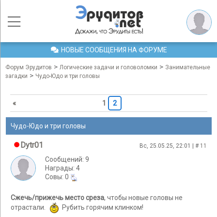
НОВЫЕ СООБЩЕНИЯ НА ФОРУМЕ
>
>
Форум Эрудитов
Логические задачи и головоломки
Занимательные
>
загадки
Чудо-Юдо и три головы
«
1
2
Чудо-Юдо и три головы
Dytr01
Вс, 25.05.25, 22:01 | #
11
Сообщений: 9
Награды: 4
Cовы: 0
Сжечь/прижечь место среза
, чтобы новые головы не
отрастали.
Рубить горячим клинком!