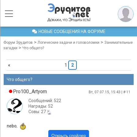
НОВЫЕ СООБЩЕНИЯ НА ФОРУМЕ
>
>
Форум Эрудитов
Логические задачи и головоломки
Занимательные
>
загадки
Что общего?
«
1
2
Что общего?
Pro100_Artyom
Вт, 07.07.15, 15:43 | #
11
Сообщений: 522
Награды: 52
Cовы: 27
nebo
,