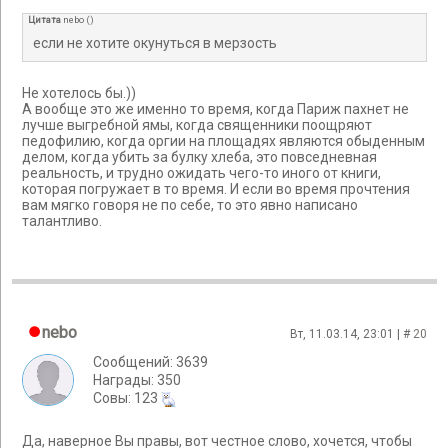
Цитата
nebo
(
)
если не хотите окунуться в мерзость
Не хотелось бы.))
А вообще это же именно то время, когда Париж пахнет не
лучше выгребной ямы, когда священники поощряют
педофилию, когда оргии на площадях являются обыденным
делом, когда убить за булку хлеба, это повседневная
реальность, и трудно ожидать чего-то иного от книги,
которая погружает в то время. И если во время прочтения
вам мягко говоря не по себе, то это явно написано
талантливо.
nebo
Вт, 11.03.14, 23:01 | #
20
Сообщений: 3639
Награды: 350
Cовы: 123
Да, наверное Вы правы, вот честное слово, хочется, чтобы