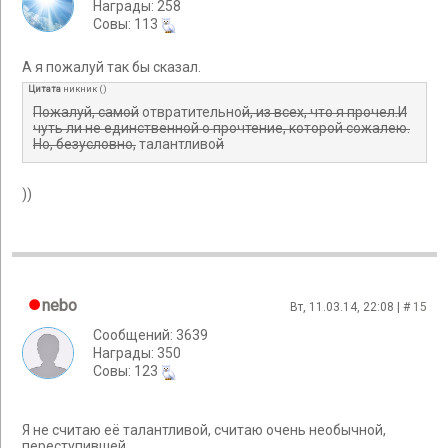
Награды: 258
Cовы: 113
А я пожалуй так бы сказал.
Цитата
никник
(
)
Пожалуй, самой
отвратительно
й, из всех, что я прочел.И
чуть ли не единственной о прочтение, которой сожалею.
Но, безусловно,
талантливо
й
))
nebo
Вт, 11.03.14, 22:08 | #
15
Сообщений: 3639
Награды: 350
Cовы: 123
Я не считаю её талантливой, считаю очень необычной,
переступившей