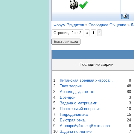
Форум Эрудитов
»
Свободное Общение
»
Л
2
Страница
2
из
2
«
1
Последние задачи
1.
Китайская военная хитрост...
8
2.
Твоя теория
48
3.
Арнольд, да не тот
80
4.
Брэндон.
3
5.
Задача с матрицами
3
6.
Простенький вопросик
10
7.
Гидродинамика
15
8.
Быстрая река.
24
9.
А попробуйте ещё это опро...
6
10.
Задача по логике
7