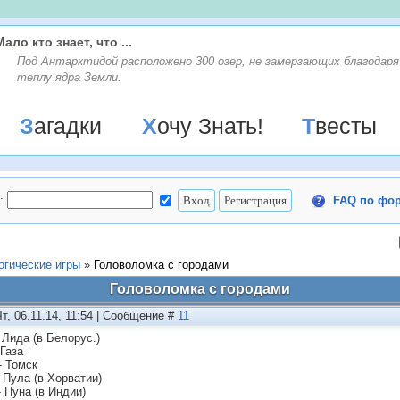
Мало кто знает, что ...
Под Антарктидой расположено 300 озер, не замерзающих благодаря
теплу ядра Земли.
Загадки
Хочу Знать!
Твесты
:
FAQ по фо
огические игры
»
Головоломка с городами
Головоломка с городами
Чт, 06.11.14, 11:54 | Сообщение #
11
 Лида (в Белорус.)
 Газа
- Томск
 Пула (в Хорватии)
- Пуна (в Индии)