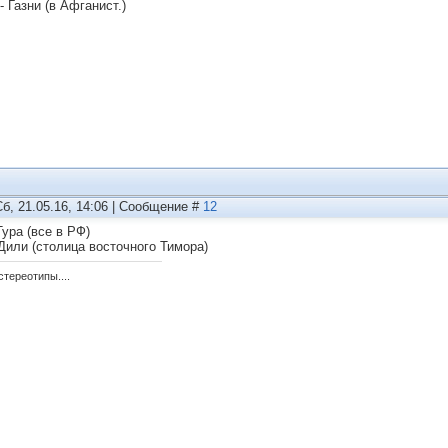
- Газни (в Афганист.)
Сб, 21.05.16, 14:06 | Сообщение #
12
Тура (все в РФ)
Дили (столица восточного Тимора)
тереотипы....