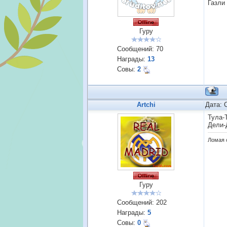
Газли 
Гуру
Сообщений:
70
Награды:
13
Совы:
2
Artchi
Дата: 
Тула-
Дели-
Ломая с
Гуру
Сообщений:
202
Награды:
5
Совы:
0