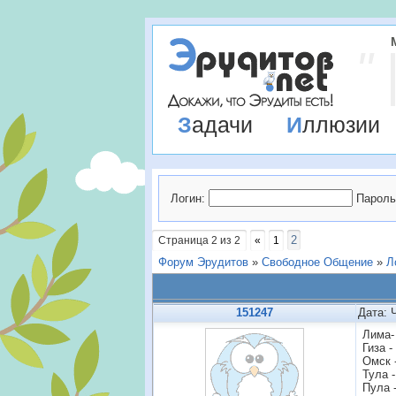
Задачи
Иллюзии
Логин:
Пароль
2
Страница
2
из
2
«
1
Форум Эрудитов
»
Свободное Общение
»
Л
151247
Дата: 
Лима-
Гиза -
Омск 
Тула -
Пула 