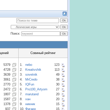
Поиск:
щений
Совиный рейтинг
5379
1.
nebo
123
4728
2.
Kreativshik
113
3639
3.
sovetnik
49
3061
4.
MrCredo
38
2770
5.
IQFun
30
2472
6.
Pro100_Artyom
27
1807
7.
marutand
20
1587
8.
хан
20
1378
9.
никник
15
937
10.
Фигаро
15