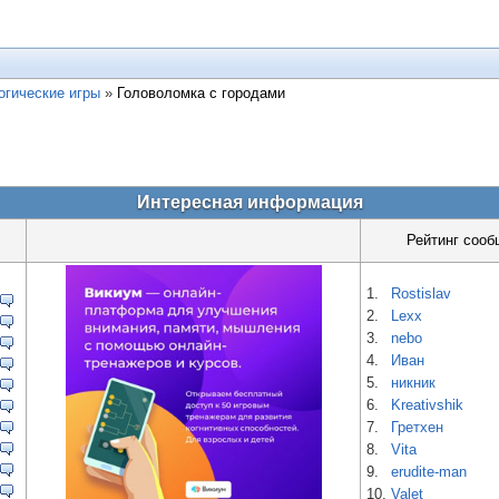
огические игры
»
Головоломка с городами
Интересная информация
Рейтинг сооб
1.
Rostislav
2.
Lexx
3.
nebo
4.
Иван
5.
никник
6.
Kreativshik
7.
Гретхен
8.
Vita
9.
erudite-man
10.
Valet