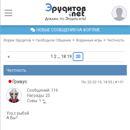
НОВЫЕ СООБЩЕНИЯ НА ФОРУМЕ
>
>
>
Форум Эрудитов
Свободное Общение
Форумные игры
Честность
«
1
2
…
18
19
20
Честность
Гривус
Пн, 02.02.15, 18:55 | #
191
Сообщений: 116
Награды: 25
Cовы: 1
Уху,с рыбой
А Вы?