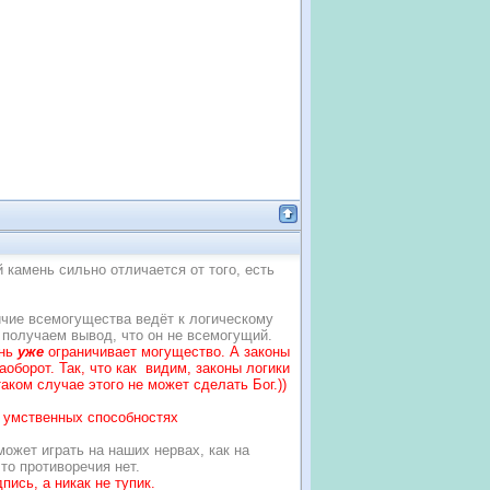
й камень сильно отличается от того, есть
личие всемогущества ведёт к логическому
 получаем вывод, что он не всемогущий.
ень
уже
ограничивает могущество. А законы
аоборот. Так, что как видим, законы логики
ком случае этого не может сделать Бог.))
о умственных способностях
может играть на наших нервах, как на
что противоречия нет.
пись, а никак не туп
ик.