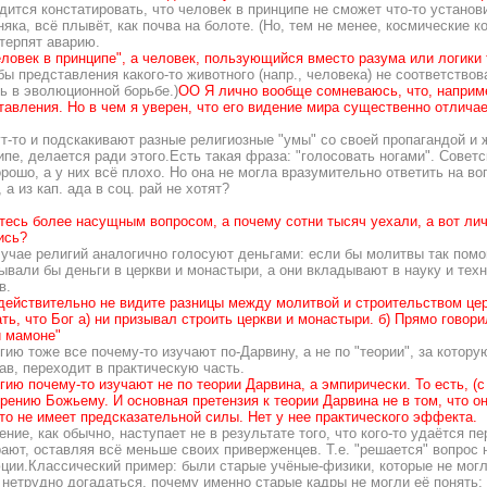
дится констатировать, что человек в принципе не сможет что-то устано
яка, всё плывёт, как почва на болоте. (Но, тем не менее, космические к
 терпят аварию.
еловек в принципе", а человек, пользующийся вместо разума или логики
бы представления какого-то животного (напр., человека) не соответство
ь в эволюционной борьбе.)
ОО Я лично вообще сомневаюсь, что, например
тавления. Но в чем я уверен, что его видение мира существенно отлича
ут-то и подскакивают разные религиозные "умы" со своей пропагандой и 
ипе, делается ради этого.Есть такая фраза: "голосовать ногами". Совет
орошо, а у них всё плохо. Но она не могла вразумительно ответить на в
 а из кап. ада в соц. рай не хотят?
тесь более насущным вопросом, а почему сотни тысяч уехали, а вот лич
ись?
лучае религий аналогично голосуют деньгами: если бы молитвы так помо
ывали бы деньги в церкви и монастыри, а они вкладывают в науку и техн
в.
действительно не видите разницы между молитвой и строительством це
ать, что Бог а) ни призывал строить церкви и монастыри. б) Прямо говор
и мамоне"
гию тоже все почему-то изучают по-Дарвину, а не по "теории", за котор
рав, переходит в практическую часть.
гию почему-то изучают не по теории Дарвина, а эмпирически. То есть, (
орению Божьему. И основная претензия к теории Дарвина не в том, что он
что не имеет предсказательной силы. Нет у нее практического эффекта.
ение, как обычно, наступает не в результате того, что кого-то удаётся п
ают, оставляя всё меньше своих приверженцев. Т.е. "решается" вопрос н
ции.Классический пример: были старые учёные-физики, которые не могл
И нетрудно догадаться, почему именно старые кадры не могли её понять: