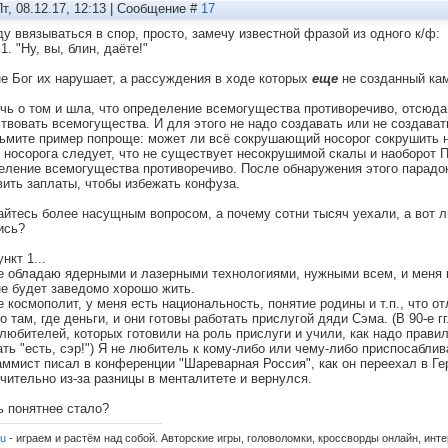
Пт, 08.12.17, 12:13 | Сообщение #
17
ду ввязываться в спор, просто, замечу известной фразой из одного к/ф:
1. "Ну, вы, блин, даёте!"
не Бог их нарушает, а рассуждения в ходе которых
еще
не созданный ка
ечь о том и шла, что определение всемогущества противоречиво, отсюда
твовать всемогущества. И для этого не надо создавать или не создават
зьмите пример попроще: может ли всё сокрушающий носорог сокрушить
о носорога следует, что не существует несокрушимой скалы и наобор
еление всемогущества противоречиво. После обнаружения этого парадо
вить заплаты, чтобы избежать конфуза.
айтесь более насущным вопросом, а почему сотни тысяч уехали, а вот л
ись?
нкт 1...
не обладаю ядерными и лазерными технологиями, нужными всем, и меня 
не будет заведомо хорошо жить.
е космополит, у меня есть национальность, понятие родины и т.п., что от
о там, где деньги, и они готовы работать прислугой дяди Сэма. (В 90-е г
 любителей, которых готовили на роль прислуги и учили, как надо прави
ать "есть, сэр!") Я не любитель к кому-либо или чему-либо приспосабли
аммист писал в конференции "Шареварная Россия", как он переехал в Ге
чительно из-за разницы в менталитете и вернулся.
ь понятнее стало?
ru
- играем и растём над собой. Авторские игры, головоломки, кроссворды онлайн, инт