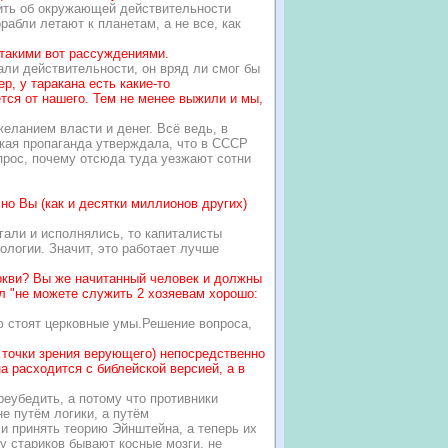
вить об окружающей
дей
ствительности
орабли летают к планетам, а не все, как
 такими вот рассуждениями.
вали действительности, он вряд ли смог бы
, у таракана есть какие-то
ется от нашего. Тем не менее выжили и мы,
желанием власти и денег. Всё ведь, в
ская пропаганда утверждала, что в СССР
опрос, почему отсюда туда уезжают сотни
но Вы (как и десятки миллионов других)
гали и исполнялись, то капиталисты
ологии. Значит, это работает лучше
ркви? Вы же начитанный человек и должны
ил "не можете служить 2 хозяевам хорошо:
ую стоят церковные умы.Решение вопроса,
с точки зрения верующего) непосредственно
а расходится с библейской версией, а в
ереубедить, а потому что противники
е путём логики, а путём
и принять теорию Эйнштейна, а теперь их
 у стариков бывают косные мозги, не