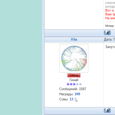
спосо
котор
Вот и
Вам б
На мо
Между 
Vita
Дата: 
Запут
Гений
Сообщений:
1587
Награды:
249
Совы:
13