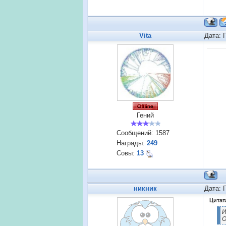
Vita
Дата: 
Гений
Сообщений:
1587
Награды:
249
Совы:
13
никник
Дата: 
Цитат
И
О