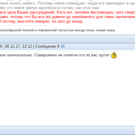
бные понять нового. Поэтому новое побеждает, когда его преподают в шк
ому это новое крепко вдолбили в голову, как отче наш.
 вся цена Ваших рассуждений: Бога нет, человек беспомощен, зато смерт
раво, потому что Вы все же довели до неизбежного для таких заключени
й взгляд, мыслите неверно, но зато до конца.
своеобразной логикой и откровенной глупостью иногда очень тонкая грань.
Пт, 08.12.17, 12:12 | Сообщение #
16
али окончательно. Совершенно не понятно кто из вас шутит