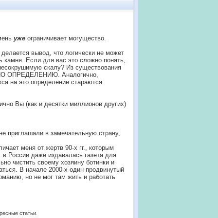
мень
уже
ограничивает могущество.
 делается вывод, что логически не может
ь камня. Если для вас это сложно понять,
 несокрушимую скалу? Из существования
от ПО ОПРЕДЕЛЕНИЮ. Аналогично,
кса на это определение стараются
ично Вы (как и десятки миллионов других)
не приглашали в замечательную страну,
личает меня от жертв 90-х гг., которым
г. в России даже издавалась газета для
льно чистить своему хозяину ботинки и
ваться. В начале 2000-х один продвинутый
рманию, но не мог там жить и работать
ересные статьи.