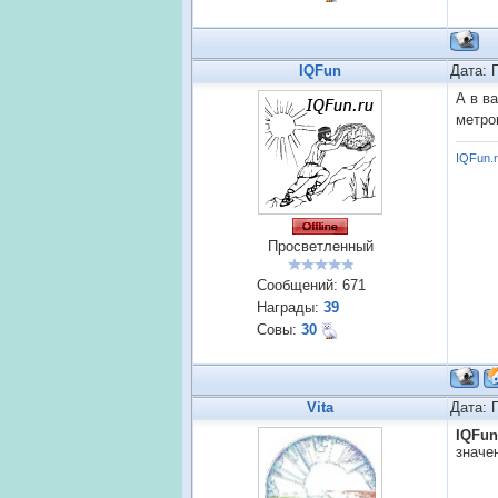
IQFun
Дата: 
А в в
метро
IQFun.
Просветленный
Сообщений:
671
Награды:
39
Совы:
30
Vita
Дата: 
IQFun
значе