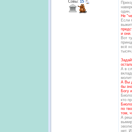
Совы:
15
Прихо
наверн
один,
Не "ч
Если 
выжит
предс
и они.
Вот т
принц
всё х
тысяч,
Задай
остал
А в с
вклад
молит
А Вы 
бы зн
Богу 
Биоло
кто п
Биоло
по тв
том, 
А реш
вымир
эволю
нет. 