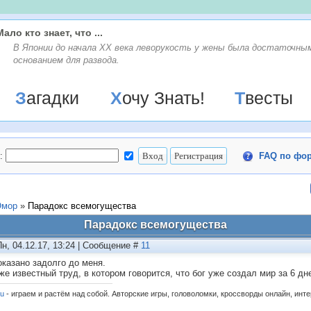
Мало кто знает, что ...
В Японии до начала XX века леворукость у жены была достаточны
основанием для развода.
Загадки
Хочу Знать!
Твесты
:
FAQ по фо
мор
»
Парадокс всемогущества
Парадокс всемогущества
Пн, 04.12.17, 13:24 | Сообщение #
11
оказано задолго до меня.
 же известный труд, в котором говорится, что бог уже создал мир за 6 
ru
- играем и растём над собой. Авторские игры, головоломки, кроссворды онлайн, инт