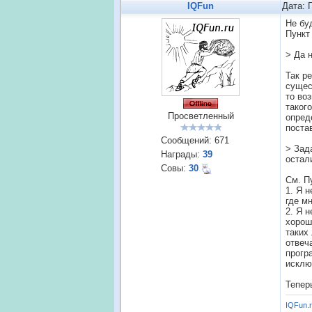
IQFun
Дата: 
Не бу
Пункт 
> Да 
Так р
сущес
то во
таког
Просветленный
опред
поста
Сообщений:
671
> Зад
Награды:
39
остал
Совы:
30
См. Пу
1. Я 
где м
2. Я н
хорош
таких
отвеч
прогр
исклю
Тепер
IQFun.