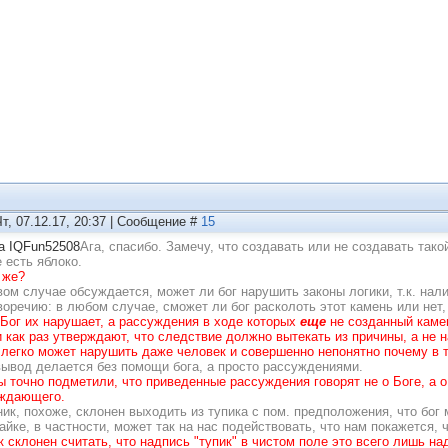
Чт, 07.12.17, 20:37 | Сообщение #
15
а IQFun52508
Ага, спасибо. Замечу, что создавать или не создавать тако
 есть яблоко.
 же?
вом случае обсуждается, может ли бог нарушить законы логики, т.к. на
воречию: в любом случае, сможет ли бог расколоть этот камень или нет,
 Бог их нарушает, а рассуждения в ходе которых
еще
не созданный кам
и как раз утверждают, что следствие должно вытекать из причины, а не н
 легко может нарушить даже человек и совершенно непонятно почему в та
вывод делается без помощи бога, а просто рассуждениями.
ы точно подметили, что приведенные рассуждения говорят не о Боге, а 
ждающего.
ик, похоже, склонен выходить из тупика с пом. предположения, что бог 
айке, в частности, может так на нас подействовать, что нам покажется, 
к склонен считать, что надпись "тупик" в чистом поле это всего лишь над