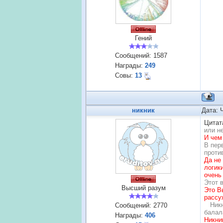
Гений
Сообщений:
1587
Награды:
249
Совы:
13
никник
Дата: 
Цитат
или не
И чем
В пер
проти
Да не
логик
очень
Этот 
Высший разум
Это В
рассу
Никн
Сообщений:
2770
балал
Награды:
406
Никни