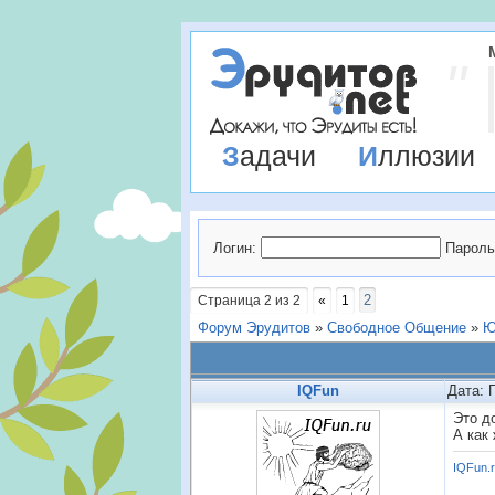
Задачи
Иллюзии
Логин:
Пароль
2
Страница
2
из
2
«
1
Форум Эрудитов
»
Свободное Общение
»
Ю
IQFun
Дата: 
Это д
А как
IQFun.