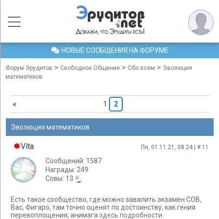
НОВЫЕ СООБЩЕНИЯ НА ФОРУМЕ
>
>
>
Форум Эрудитов
Свободное Общение
Обо всем
Эволюция
математиков
«
1
2
Эволюция математиков
Vita
Пн, 01.11.21, 08:24 | #
11
Сообщений: 1587
Награды: 249
Cовы: 13
Есть такое сообщество, где можно завалить экзамен СОВ,
Вас, Фигаро, там точно оценят по достоинству, как гения
перевоплощения, анимага
здесь подробности
.