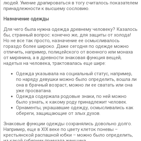
людей. Умение драпироваться в тогу считалось показателем
принадлежности к высшему сословию.
Назначение одежды
Для чего была нужна одежда древнему человеку? Казалось
бы, странный вопрос: конечно же, для защиты от холода!
Но не все так просто, назначение ее осмысливалось
гораздо более широко. Даже сегодня по одежде можно
отличить, например, полицейского от военного или монаха
от мирянина, а в древности знаковая функция вещей,
надетых на человека, трактовалась еще шире:
Одежда указывала на социальный статус, например,
по наряду девушки можно было определить, вошла ли
она в брачный возраст, можно ли ее сватать или она
уже просватана.
Одежда содержала родовые знаки, по ней можно
было узнать, к какому роду принадлежит человек.
Орнаменты, украшавшие одежду, осмысливались как
обереги, защищающие от злых духов.
Знаковые функции одежды сохранялись довольно долго.
Например, еще в XIX веке по цвету клеток поневы –
крестьянской распашной юбки – можно было определить,
из какой губернии приехала женщина.