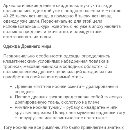
Археологические данные свидетельствуют, что люди
пользовались одеждой уже в позднем палеолите – около
40-25 тысяч лет назад, а примерно 8 тысяч лет назад
одежду уже шили. Первоначально для этой цели
использовались шкуры животных, но уже в эпоху неолита
возникло прядение и ткачество, и одежду стали
изготавливать из ткани.
Одежда Древнего мира
Первоначально особенности одежды определялись
климатическими условиями: набедренная повязка в
тропиках, меховая накидка в холодных областях. С
возникновением древних цивилизаций каждая из них
приобретала свой неповторимый стиль:
Древние египтяне носили схенти – драпированный
передник.
Пеплос древних греков представлял собой тяжелую
драпированную ткань, сколотую на плече.
Римляне носили тунику – рубаху с квадратным или
круглым вырезом. Поверх нее мужчины надевали тогу
– полукруглое или эллиптическое полотнище.
Тогу носили не все римляне, это было привилегией знатных